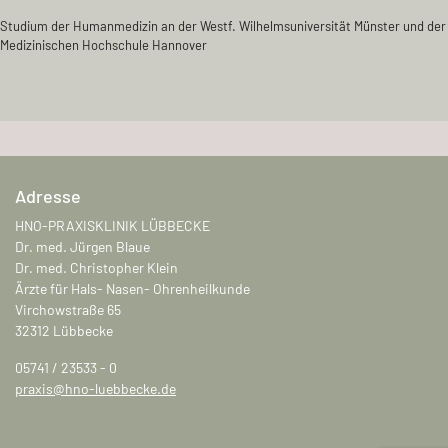
Studium der Humanmedizin an der Westf. Wilhelmsuniversität Münster und der
Medizinischen Hochschule Hannover
Adresse
HNO-PRAXISKLINIK LÜBBECKE
Dr. med. Jürgen Blaue
Dr. med. Christopher Klein
Ärzte für Hals- Nasen- Ohrenheilkunde
Virchowstraße 65
32312 Lübbecke
05741 / 23533 - 0
praxis@hno-luebbecke.de