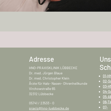
Adresse
Uns
Sch
HNO-PRAXISKLINIK LÜBBECKE
Dr. med. Jürgen Blaue
01-HN
Dr. med. Christopher Klein
02-S
Ärzte für Hals- Nasen- Ohrenheilkunde
03-H
Virchowstraße 65
04-S
32312 Lübbecke
05-Al
06-Ti
05741 / 23533 - 0
07-
praxis@hno-luebbecke.de